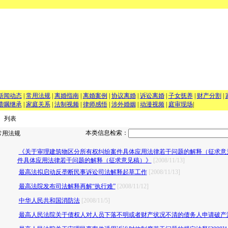
新闻动态
|
常用法规
|
离婚指南
|
离婚案例
|
协议离婚
|
诉讼离婚
|
子女抚养
|
财产分割
|
遗嘱继承
|
家庭关系
|
法制视频
|
律师感悟
|
涉外婚姻
|
动漫视频
|
庭审现场
|
 列表
本类信息检索：
用法规
《关于审理建筑物区分所有权纠纷案件具体应用法律若干问题的解释（征求意
件具体应用法律若干问题的解释（征求意见稿）》
[2008/11/13]
最高法拟启动反垄断民事诉讼司法解释起草工作
[2008/11/13]
最高法院发布司法解释再解“执行难”
[2008/11/12]
中华人民共和国消防法
[2008/11/5]
最高人民法院关于债权人对人员下落不明或者财产状况不清的债务人申请破产