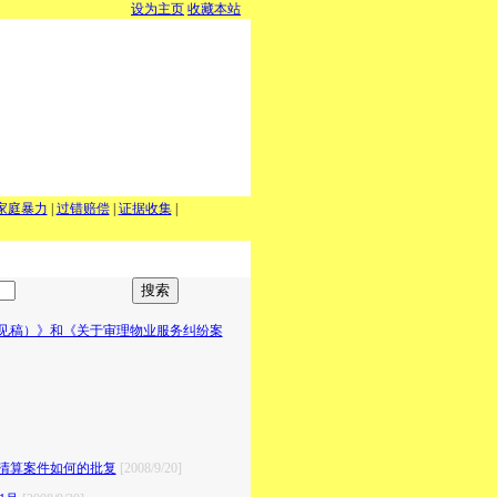
设为主页
收藏本站
家庭暴力
|
过错赔偿
|
证据收集
|
见稿）》和《关于审理物业服务纠纷案
清算案件如何的批复
[2008/9/20]