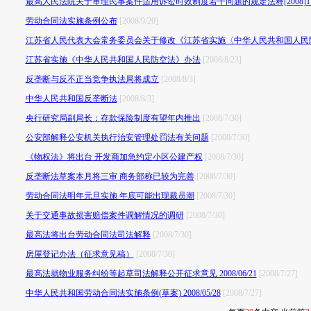
最高人民法院关于审理民事案件适用诉讼时效制度若干问题的规定法释[2008]1
劳动合同法实施条例公布
[2008/9/20]
江苏省人民代表大会常务委员会关于修改《江苏省实施〈中华人民共和国人民
江苏省实施《中华人民共和国人民防空法》办法
[2008/8/23]
反垄断与反不正当竞争执法局将成立
[2008/8/3]
中华人民共和国反垄断法
[2008/8/3]
央行研究局副局长：存款保险制度有望年内推出
[2008/7/30]
公安部解释公安机关执行治安管理处罚法有关问题
[2008/7/30]
《物权法》将出台 开发商加急约定小区公建产权
[2008/7/30]
反垄断法草案本月将三审 商务部称已较为完善
[2008/7/30]
劳动合同法明年元旦实施 年底可能出现裁员潮
[2008/7/30]
关于交通事故损害赔偿案件调解情况的调研
[2008/7/30]
最高法将出台劳动合同法司法解释
[2008/7/30]
房屋登记办法（征求意见稿）
[2008/7/30]
最高法就物业服务纠纷等起草司法解释公开征求意见 2008/06/21
[2008/7/27]
中华人民共和国劳动合同法实施条例(草案) 2008/05/28
[2008/7/27]